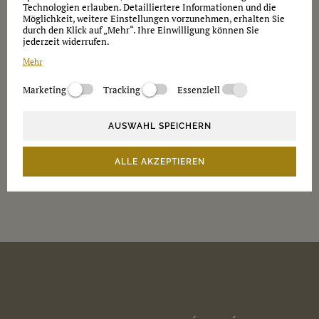
Technologien erlauben. Detailliertere Informationen und die
Möglichkeit, weitere Einstellungen vorzunehmen, erhalten Sie
durch den Klick auf „Mehr“. Ihre Einwilligung können Sie
jederzeit widerrufen.
Newsletter
Mehr
Bitte senden Sie mir auch in Zukunft Informationen per E-Mail
Marketing
Tracking
Essenziell
Datenschutz
Hinweis zum Datenschutz
AUSWAHL SPEICHERN
ALLE AKZEPTIEREN