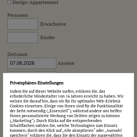
Design-Appartement
Personen
Erwachsene
Kinder
Zeitraum
Anreise
Abreise
Privatsphären-Einstellungen
Möchten Sie einen eventuellen
Ausweichtermin
Indem Sie auf dieser Website surfen, erklären Sie, das
angeben
?
erforderliche Mindestalter von 16 Jahren erreicht zu haben. Wir
weisen Sie darauf hin, dass wir für Ihr optimales Web-Erlebnis
Cookies einsetzen. Einige von ihnen sind für die Funktionalität
Mitteilung
der Seite notwendig („Essenziell“), während andere uns helfen
Ihnen personalisierte Werbung von Dritten zeigen zu können
(„Marketing“). Durch Klicks auf die entsprechenden
Schaltflächen wählen Sie, welche Technologien zum Einsatz
kommen; durch den Klick auf „Alle akzeptieren“ oder „Auswahl
speichern“ erklären Sie, dass Sie den Einsatz der ausgewählten